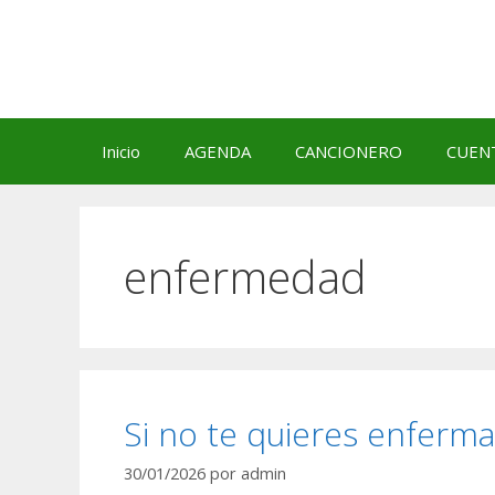
Saltar
al
contenido
Inicio
AGENDA
CANCIONERO
CUEN
enfermedad
Si no te quieres enferm
30/01/2026
por
admin