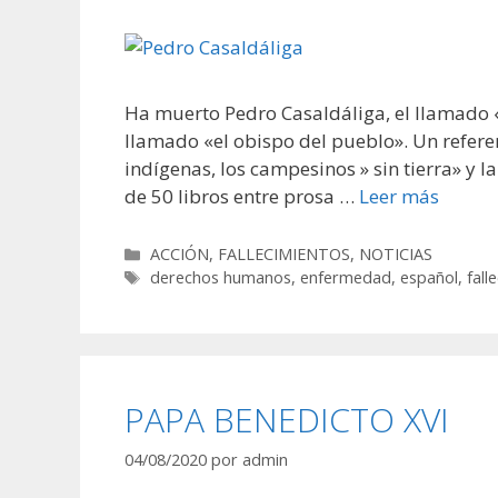
Ha muerto Pedro Casaldáliga, el llamado 
llamado «el obispo del pueblo». Un referen
indígenas, los campesinos » sin tierra» y 
de 50 libros entre prosa …
Leer más
Categorías
ACCIÓN
,
FALLECIMIENTOS
,
NOTICIAS
Etiquetas
derechos humanos
,
enfermedad
,
español
,
fall
PAPA BENEDICTO XVI
04/08/2020
por
admin