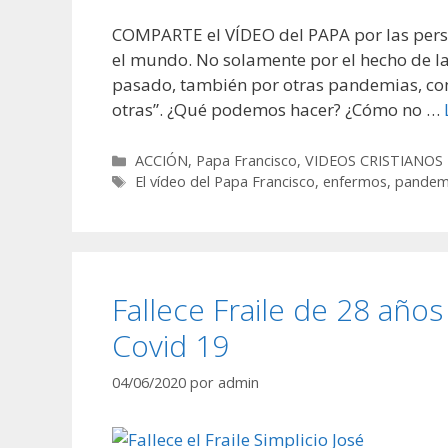
COMPARTE el VÍDEO del PAPA por las pers
el mundo. No solamente por el hecho de l
pasado, también por otras pandemias, co
otras”. ¿Qué podemos hacer? ¿Cómo no …
Categorías
ACCIÓN
,
Papa Francisco
,
VIDEOS CRISTIANOS
Etiquetas
El vídeo del Papa Francisco
,
enfermos
,
pandem
Fallece Fraile de 28 añ
Covid 19
04/06/2020
por
admin