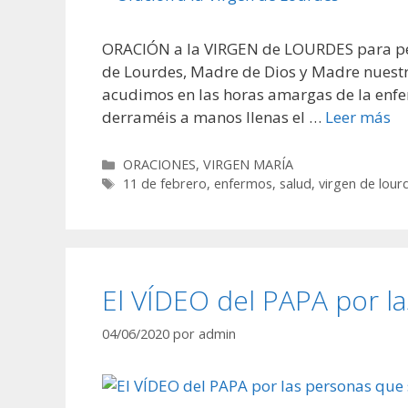
ORACIÓN a la VIRGEN de LOURDES para ped
de Lourdes, Madre de Dios y Madre nuestra!
acudimos en las horas amargas de la enf
derraméis a manos llenas el …
Leer más
Categorías
ORACIONES
,
VIRGEN MARÍA
Etiquetas
11 de febrero
,
enfermos
,
salud
,
virgen de lour
El VÍDEO del PAPA por l
04/06/2020
por
admin