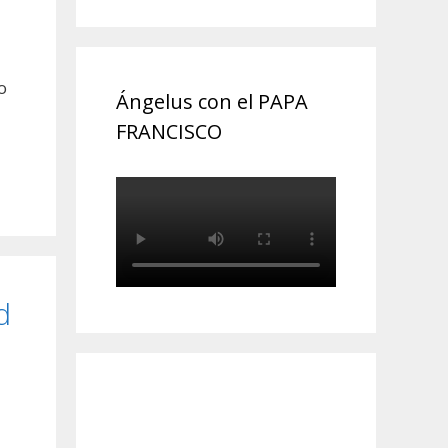
a
o
Ángelus con el PAPA
FRANCISCO
d