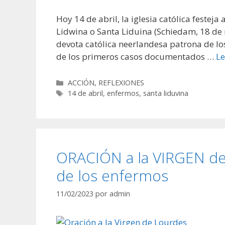
Hoy 14 de abril, la iglesia católica festej
Lidwina o Santa Liduina (Schiedam, 18 de 
devota católica neerlandesa patrona de l
de los primeros casos documentados …
Le
Categorías
ACCIÓN
,
REFLEXIONES
Etiquetas
14 de abril
,
enfermos
,
santa liduvina
ORACIÓN a la VIRGEN de
de los enfermos
11/02/2023
por
admin