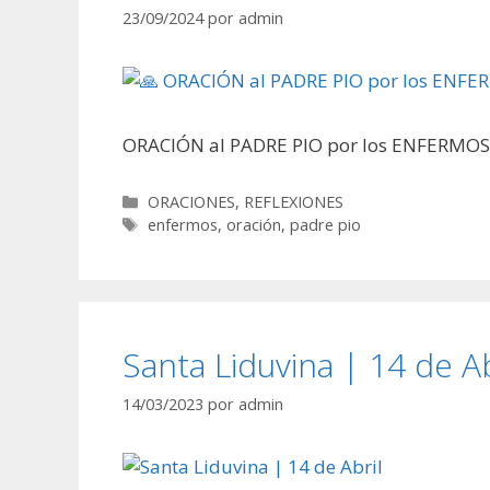
23/09/2024
por
admin
ORACIÓN al PADRE PIO por los ENFERMOS 
Categorías
ORACIONES
,
REFLEXIONES
Etiquetas
enfermos
,
oración
,
padre pio
Santa Liduvina | 14 de Ab
14/03/2023
por
admin