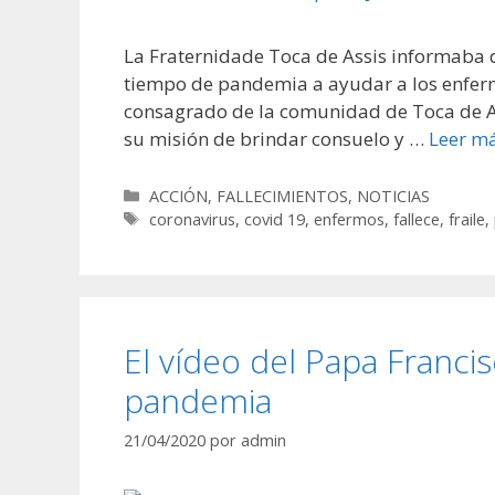
La Fraternidade Toca de Assis informaba d
tiempo de pandemia a ayudar a los enferm
consagrado de la comunidad de Toca de Ass
su misión de brindar consuelo y …
Leer m
Categorías
ACCIÓN
,
FALLECIMIENTOS
,
NOTICIAS
Etiquetas
coronavirus
,
covid 19
,
enfermos
,
fallece
,
fraile
,
El vídeo del Papa Francis
pandemia
21/04/2020
por
admin