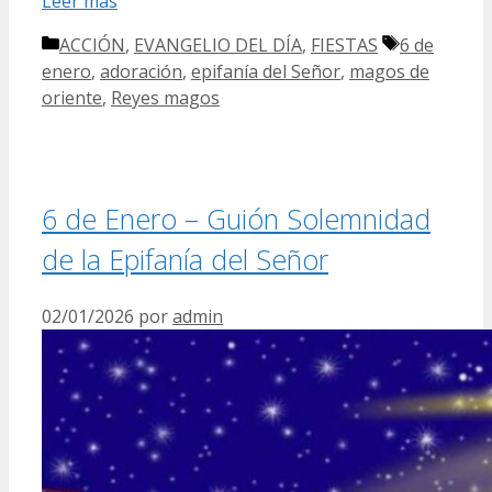
Leer más
Categorías
Etiquetas
ACCIÓN
,
EVANGELIO DEL DÍA
,
FIESTAS
6 de
enero
,
adoración
,
epifanía del Señor
,
magos de
oriente
,
Reyes magos
6 de Enero – Guión Solemnidad
de la Epifanía del Señor
02/01/2026
por
admin