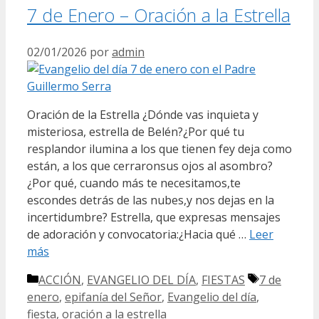
7 de Enero – Oración a la Estrella
02/01/2026
por
admin
Oración de la Estrella ¿Dónde vas inquieta y
misteriosa, estrella de Belén?¿Por qué tu
resplandor ilumina a los que tienen fey deja como
están, a los que cerraronsus ojos al asombro?
¿Por qué, cuando más te necesitamos,te
escondes detrás de las nubes,y nos dejas en la
incertidumbre? Estrella, que expresas mensajes
de adoración y convocatoria:¿Hacia qué …
Leer
más
Categorías
Etiquetas
ACCIÓN
,
EVANGELIO DEL DÍA
,
FIESTAS
7 de
enero
,
epifanía del Señor
,
Evangelio del día
,
fiesta
,
oración a la estrella