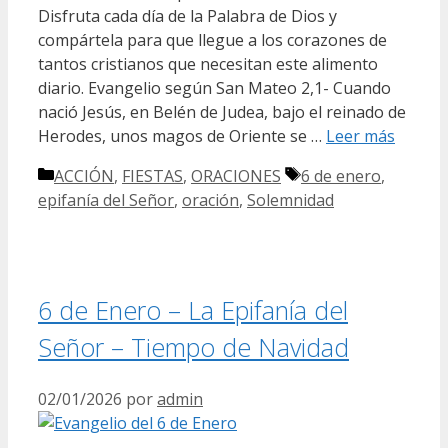
Disfruta cada día de la Palabra de Dios y
compártela para que llegue a los corazones de
tantos cristianos que necesitan este alimento
diario. Evangelio según San Mateo 2,1- Cuando
nació Jesús, en Belén de Judea, bajo el reinado de
Herodes, unos magos de Oriente se …
Leer más
Categorías
Etiquetas
ACCIÓN
,
FIESTAS
,
ORACIONES
6 de enero
,
epifanía del Señor
,
oración
,
Solemnidad
6 de Enero – La Epifanía del
Señor – Tiempo de Navidad
02/01/2026
por
admin