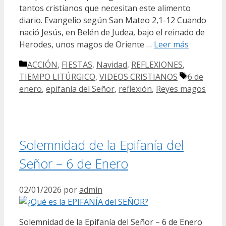
tantos cristianos que necesitan este alimento
diario. Evangelio según San Mateo 2,1-12 Cuando
nació Jesús, en Belén de Judea, bajo el reinado de
Herodes, unos magos de Oriente …
Leer más
Categorías
ACCIÓN
,
FIESTAS
,
Navidad
,
REFLEXIONES
,
Etiquetas
TIEMPO LITÚRGICO
,
VIDEOS CRISTIANOS
6 de
enero
,
epifanía del Señor
,
reflexión
,
Reyes magos
Solemnidad de la Epifanía del
Señor – 6 de Enero
02/01/2026
por
admin
Solemnidad de la Epifanía del Señor – 6 de Enero