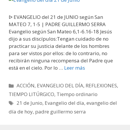
ᐅ EVANGELIO del 21 de JUNIO según San
MATEO 7, 1-5 | PADRE GUILLERMO SERRA
Evangelio según San Mateo 6,1-6.16-18 Jesús
dijo a sus discípulos:Tengan cuidado de no
practicar su justicia delante de los hombres
para ser vistos por ellos: de lo contrario, no
recibirán ninguna recompensa del Padre que
está en el cielo. Por lo …
Leer más
Categorías
ACCIÓN
,
EVANGELIO DEL DÍA
,
REFLEXIONES
,
TIEMPO LITÚRGICO
,
Tiempo ordinario
Etiquetas
21 de Junio
,
Evangelio del día
,
evangelio del
día de hoy
,
padre guillermo serra