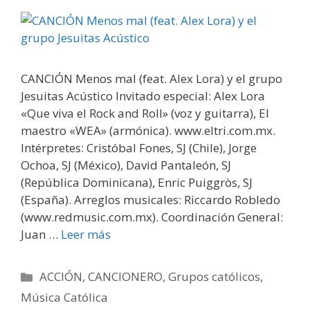
CANCIÓN Menos mal (feat. Alex Lora) y el grupo
Jesuitas Acústico Invitado especial: Alex Lora
«Que viva el Rock and Roll» (voz y guitarra), El
maestro «WEA» (armónica). www.eltri.com.mx.
Intérpretes: Cristóbal Fones, SJ (Chile), Jorge
Ochoa, SJ (México), David Pantaleón, SJ
(República Dominicana), Enric Puiggròs, SJ
(España). Arreglos musicales: Riccardo Robledo
(www.redmusic.com.mx). Coordinación General:
Juan …
Leer más
Categorías
ACCIÓN
,
CANCIONERO
,
Grupos católicos
,
Música Católica