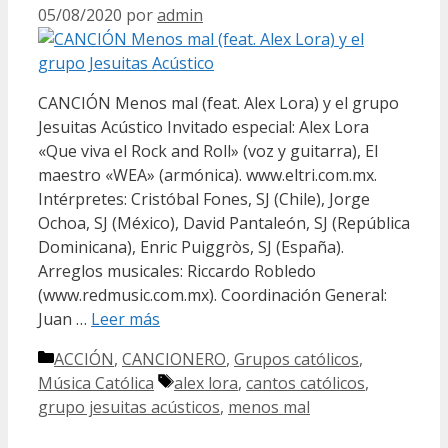
05/08/2020
por
admin
CANCIÓN Menos mal (feat. Alex Lora) y el grupo
Jesuitas Acústico Invitado especial: Alex Lora
«Que viva el Rock and Roll» (voz y guitarra), El
maestro «WEA» (armónica). www.eltri.com.mx.
Intérpretes: Cristóbal Fones, SJ (Chile), Jorge
Ochoa, SJ (México), David Pantaleón, SJ (República
Dominicana), Enric Puiggròs, SJ (España).
Arreglos musicales: Riccardo Robledo
(www.redmusic.com.mx). Coordinación General:
Juan …
Leer más
Categorías
ACCIÓN
,
CANCIONERO
,
Grupos católicos
,
Etiquetas
Música Católica
alex lora
,
cantos católicos
,
grupo jesuitas acústicos
,
menos mal