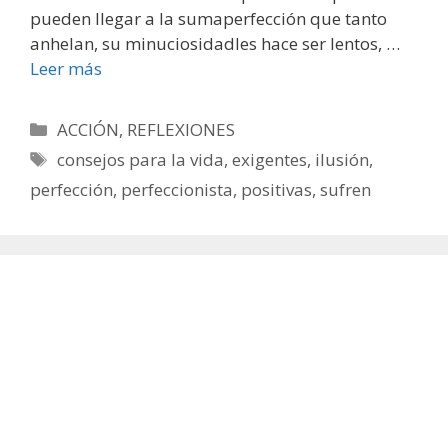
pueden llegar a la sumaperfección que tanto
anhelan, su minuciosidadles hace ser lentos, …
Leer más
Categorías
ACCIÓN
,
REFLEXIONES
Etiquetas
consejos para la vida
,
exigentes
,
ilusión
,
perfección
,
perfeccionista
,
positivas
,
sufren