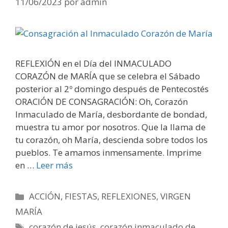
11/06/2023
por
admin
REFLEXIÓN en el Día del INMACULADO
CORAZÓN de MARÍA que se celebra el Sábado
posterior al 2º domingo después de Pentecostés
ORACIÓN DE CONSAGRACIÓN: Oh, Corazón
Inmaculado de María, desbordante de bondad,
muestra tu amor por nosotros. Que la llama de
tu corazón, oh María, descienda sobre todos los
pueblos. Te amamos inmensamente. Imprime
en …
Leer más
Categorías
ACCIÓN
,
FIESTAS
,
REFLEXIONES
,
VIRGEN
MARÍA
Etiquetas
corazón de jesús
,
corazón inmaculado de