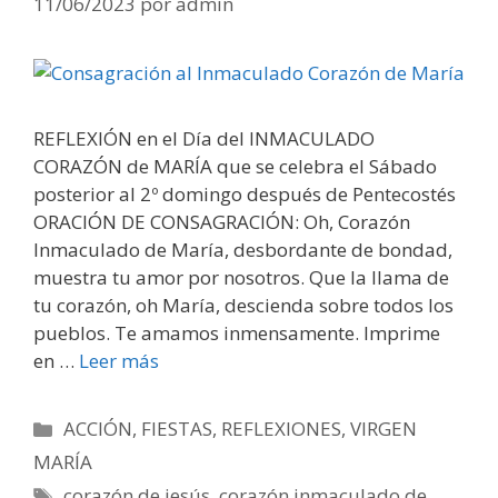
11/06/2023
por
admin
REFLEXIÓN en el Día del INMACULADO
CORAZÓN de MARÍA que se celebra el Sábado
posterior al 2º domingo después de Pentecostés
ORACIÓN DE CONSAGRACIÓN: Oh, Corazón
Inmaculado de María, desbordante de bondad,
muestra tu amor por nosotros. Que la llama de
tu corazón, oh María, descienda sobre todos los
pueblos. Te amamos inmensamente. Imprime
en …
Leer más
Categorías
ACCIÓN
,
FIESTAS
,
REFLEXIONES
,
VIRGEN
MARÍA
Etiquetas
corazón de jesús
,
corazón inmaculado de