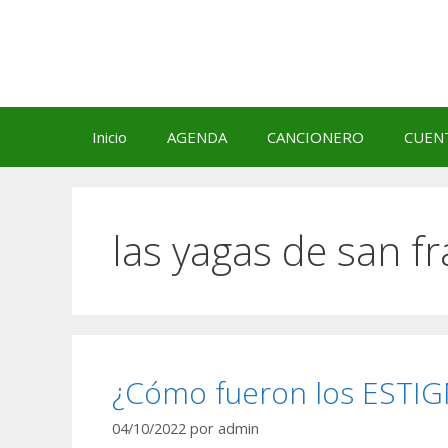
Saltar
al
contenido
Inicio
AGENDA
CANCIONERO
CUEN
las yagas de san f
¿Cómo fueron los ESTI
04/10/2022
por
admin