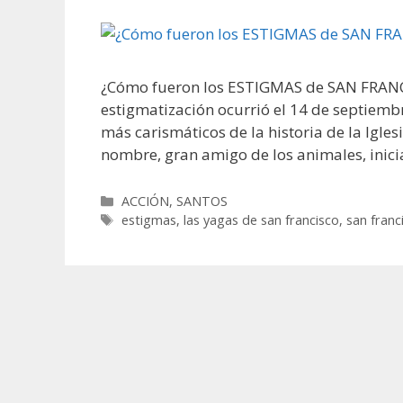
¿Cómo fueron los ESTIGMAS de SAN FRANCI
estigmatización ocurrió el 14 de septiemb
más carismáticos de la historia de la Igles
nombre, gran amigo de los animales, inic
Categorías
ACCIÓN
,
SANTOS
Etiquetas
estigmas
,
las yagas de san francisco
,
san franc