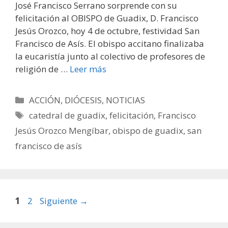
José Francisco Serrano sorprende con su
felicitación al OBISPO de Guadix, D. Francisco
Jesús Orozco, hoy 4 de octubre, festividad San
Francisco de Asís. El obispo accitano finalizaba
la eucaristía junto al colectivo de profesores de
religión de …
Leer más
Categorías
ACCIÓN
,
DIÓCESIS
,
NOTICIAS
Etiquetas
catedral de guadix
,
felicitación
,
Francisco
Jesús Orozco Mengíbar
,
obispo de guadix
,
san
francisco de asís
Página
Página
1
2
Siguiente
→