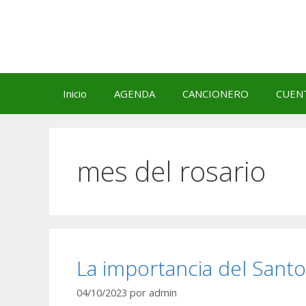
Saltar
al
contenido
Inicio
AGENDA
CANCIONERO
CUEN
mes del rosario
La importancia del Santo
04/10/2023
por
admin