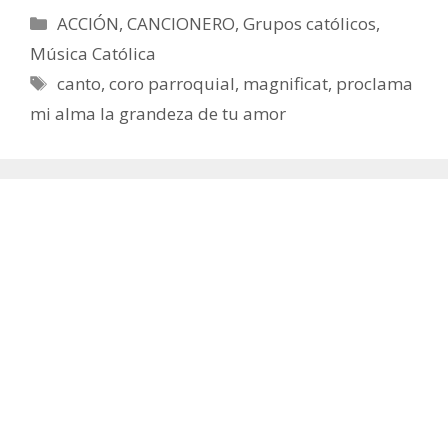
Categorías
ACCIÓN
,
CANCIONERO
,
Grupos católicos
,
Música Católica
Etiquetas
canto
,
coro parroquial
,
magnificat
,
proclama
mi alma la grandeza de tu amor