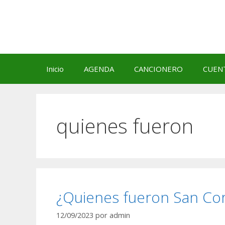
Saltar
al
contenido
Inicio
AGENDA
CANCIONERO
CUEN
quienes fueron
¿Quienes fueron San Cor
12/09/2023
por
admin