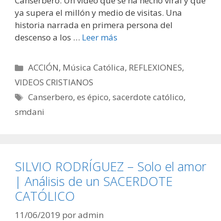
Canserbero. Un vídeo que se ha hecho viral y que
ya supera el millón y medio de visitas. Una
historia narrada en primera persona del
descenso a los …
Leer más
Categorías
ACCIÓN
,
Música Católica
,
REFLEXIONES
,
VIDEOS CRISTIANOS
Etiquetas
Canserbero
,
es épico
,
sacerdote católico
,
smdani
SILVIO RODRÍGUEZ – Solo el amor
| Análisis de un SACERDOTE
CATÓLICO
11/06/2019
por
admin