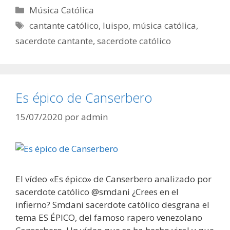
Categorías
Música Católica
Etiquetas
cantante católico
,
luispo
,
música católica
,
sacerdote cantante
,
sacerdote católico
Es épico de Canserbero
15/07/2020
por
admin
El vídeo «Es épico» de Canserbero analizado por
sacerdote católico @smdani ¿Crees en el
infierno? Smdani sacerdote católico desgrana el
tema ES ÉPICO, del famoso rapero venezolano