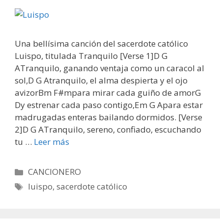
Una bellísima canción del sacerdote católico
Luispo, titulada Tranquilo [Verse 1]D G
ATranquilo, ganando ventaja como un caracol al
sol,D G Atranquilo, el alma despierta y el ojo
avizorBm F#mpara mirar cada guiño de amorG
Dy estrenar cada paso contigo,Em G Apara estar
madrugadas enteras bailando dormidos. [Verse
2]D G ATranquilo, sereno, confiado, escuchando
tu …
Leer más
Categorías
CANCIONERO
Etiquetas
luispo
,
sacerdote católico