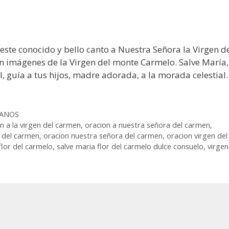
 este conocido y bello canto a Nuestra Señora la Virgen d
n imágenes de la Virgen del monte Carmelo. Salve María,
l, guía a tus hijos, madre adorada, a la morada celestial.
IANOS
n a la virgen del carmen
,
oracion a nuestra señora del carmen
,
n del carmen
,
oracion nuestra señora del carmen
,
oracion virgen del
flor del carmelo
,
salve maria flor del carmelo dulce consuelo
,
virgen