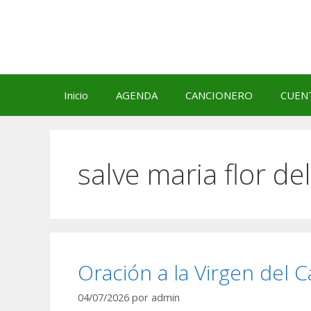
Saltar
al
contenido
Inicio
AGENDA
CANCIONERO
CUEN
salve maria flor d
Oración a la Virgen del 
04/07/2026
por
admin