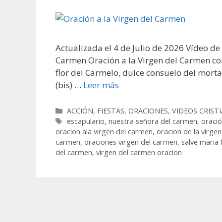
Actualizada el 4 de Julio de 2026 Vídeo de
Carmen Oración a la Virgen del Carmen co
flor del Carmelo, dulce consuelo del morta
(bis) …
Leer más
Categorías
ACCIÓN
,
FIESTAS
,
ORACIONES
,
VIDEOS CRIST
Etiquetas
escapulario
,
nuestra señora del carmen
,
oració
oracion ala virgen del carmen
,
oracion de la virge
carmen
,
oraciones virgen del carmen
,
salve maria 
del carmen
,
virgen del carmen oracion