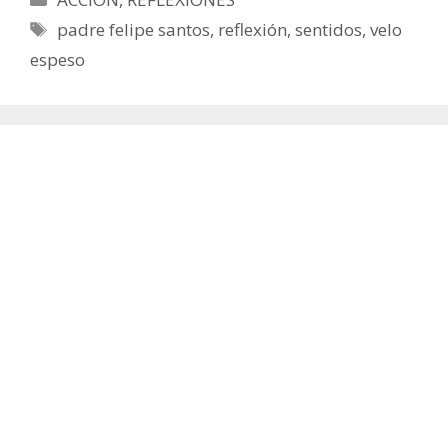
Etiquetas
padre felipe santos
,
reflexión
,
sentidos
,
velo
espeso