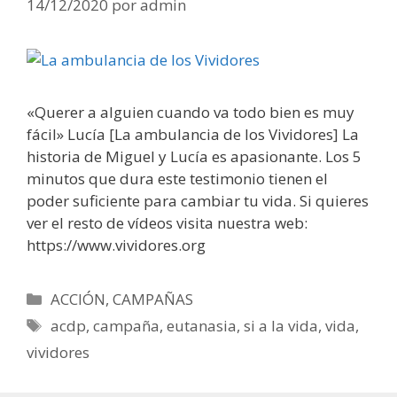
14/12/2020
por
admin
«Querer a alguien cuando va todo bien es muy
fácil» Lucía [La ambulancia de los Vividores] La
historia de Miguel y Lucía es apasionante. Los 5
minutos que dura este testimonio tienen el
poder suficiente para cambiar tu vida. Si quieres
ver el resto de vídeos visita nuestra web:
https://www.vividores.org
Categorías
ACCIÓN
,
CAMPAÑAS
Etiquetas
acdp
,
campaña
,
eutanasia
,
si a la vida
,
vida
,
vividores