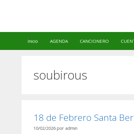
Saltar
al
contenido
Inicio
AGENDA
CANCIONERO
CUEN
soubirous
18 de Febrero Santa Ber
10/02/2026
por
admin