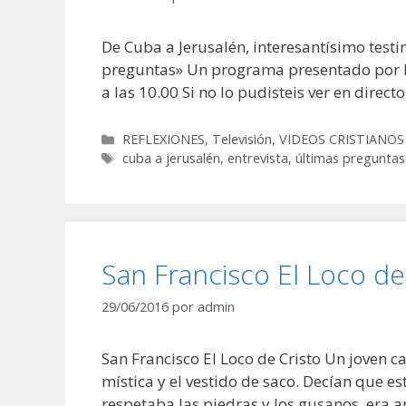
De Cuba a Jerusalén, interesantísimo test
preguntas» Un programa presentado por M
a las 10.00 Si no lo pudisteis ver en dire
Categorías
REFLEXIONES
,
Televisión
,
VIDEOS CRISTIANOS
Etiquetas
cuba a jerusalén
,
entrevista
,
últimas preguntas
San Francisco El Loco d
29/06/2016
por
admin
San Francisco El Loco de Cristo Un joven c
mística y el vestido de saco. Decían que 
respetaba las piedras y los gusanos, era a