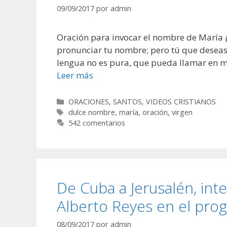
09/09/2017
por
admin
Oración para invocar el nombre de María 
pronunciar tu nombre; pero tú que deseas
lengua no es pura, que pueda llamar en m
Leer más
Categorías
ORACIONES
,
SANTOS
,
VIDEOS CRISTIANOS
Etiquetas
dulce nombre
,
maría
,
oración
,
virgen
542 comentarios
De Cuba a Jerusalén, int
Alberto Reyes en el pr
08/09/2017
por
admin