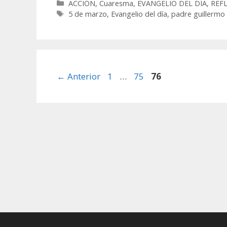
Categorías
ACCIÓN
,
Cuaresma
,
EVANGELIO DEL DÍA
,
REF
Etiquetas
5 de marzo
,
Evangelio del día
,
padre guillermo
Página
Página
Página
←
Anterior
1
…
75
76