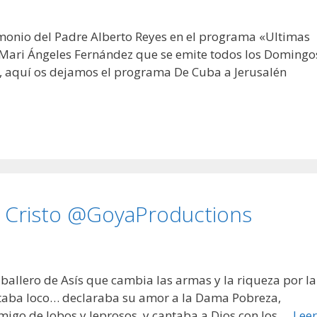
imonio del Padre Alberto Reyes en el programa «Ultimas
ari Ángeles Fernández que se emite todos los Domingo
cto, aquí os dejamos el programa De Cuba a Jerusalén
e Cristo @GoyaProductions
aballero de Asís que cambia las armas y la riqueza por la
estaba loco… declaraba su amor a la Dama Pobreza,
migo de lobos y leprosos, y cantaba a Dios con los …
Leer