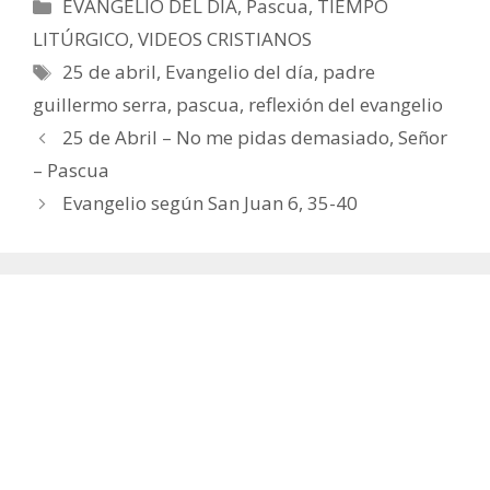
Categorías
EVANGELIO DEL DÍA
,
Pascua
,
TIEMPO
LITÚRGICO
,
VIDEOS CRISTIANOS
Etiquetas
25 de abril
,
Evangelio del día
,
padre
guillermo serra
,
pascua
,
reflexión del evangelio
25 de Abril – No me pidas demasiado, Señor
– Pascua
Evangelio según San Juan 6, 35-40