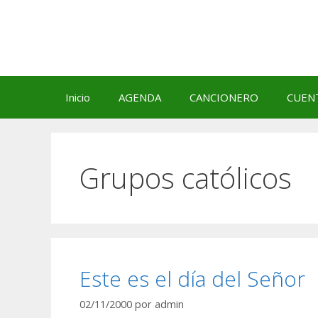
Saltar
al
contenido
Inicio
AGENDA
CANCIONERO
CUEN
Grupos católicos
Este es el día del Señor
02/11/2000
por
admin