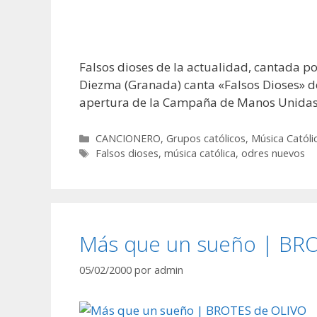
Falsos dioses de la actualidad, cantada 
Diezma (Granada) canta «Falsos Dioses» de
apertura de la Campaña de Manos Unidas 
Categorías
CANCIONERO
,
Grupos católicos
,
Música Católi
Etiquetas
Falsos dioses
,
música católica
,
odres nuevos
Más que un sueño | BR
05/02/2000
por
admin