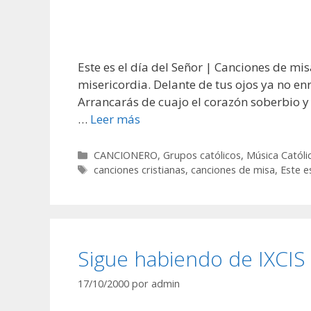
Este es el día del Señor | Canciones de misa
misericordia. Delante de tus ojos ya no e
Arrancarás de cuajo el corazón soberbio 
…
Leer más
Categorías
CANCIONERO
,
Grupos católicos
,
Música Católi
Etiquetas
canciones cristianas
,
canciones de misa
,
Este e
Sigue habiendo de IXCIS
17/10/2000
por
admin