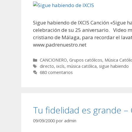
Sigue habiendo de IXCIS Canción «Sigue hab
celebración de su 25 aniversario. Video m
cristiano de Málaga, para recordar el lava
www.padrenuestro.net
Categorías
CANCIONERO
,
Grupos católicos
,
Música Católi
Etiquetas
directo
,
ixcís
,
música católica
,
sigue habiendo
680 comentarios
Tu fidelidad es grande –
09/09/2000
por
admin