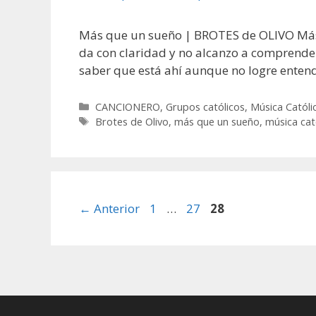
Más que un sueño | BROTES de OLIVO Más q
da con claridad y no alcanzo a comprenderl
saber que está ahí aunque no logre enten
Categorías
CANCIONERO
,
Grupos católicos
,
Música Católi
Etiquetas
Brotes de Olivo
,
más que un sueño
,
música cat
Página
Página
Página
←
Anterior
1
…
27
28