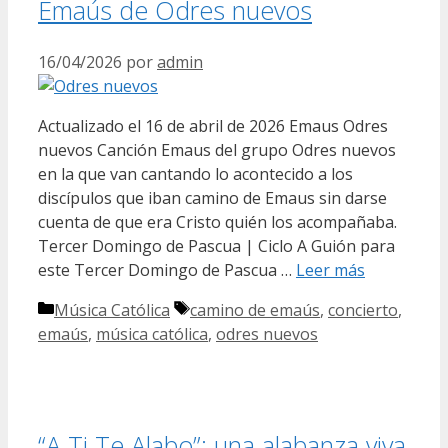
Emaús de Odres nuevos
16/04/2026
por
admin
Actualizado el 16 de abril de 2026 Emaus Odres
nuevos Canción Emaus del grupo Odres nuevos
en la que van cantando lo acontecido a los
discípulos que iban camino de Emaus sin darse
cuenta de que era Cristo quién los acompañaba.
Tercer Domingo de Pascua | Ciclo A Guión para
este Tercer Domingo de Pascua …
Leer más
Categorías
Etiquetas
Música Católica
camino de emaús
,
concierto
,
emaús
,
música católica
,
odres nuevos
“A Ti Te Alabo”: una alabanza viva