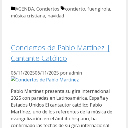
Categorías
Etiquetas
AGENDA
,
Conciertos
concierto
,
fuengirola
,
música cristiana
,
navidad
Conciertos de Pablo Martínez |
Cantante Católico
06/11/2025
06/11/2025
por
admin
Pablo Martínez presenta su gira internacional
2025 con paradas en Latinoamérica, España y
Estados Unidos El cantautor católico Pablo
Martínez, uno de los referentes de la música de
evangelización en el ámbito hispano, ha
confirmado las fechas de su gira internacional