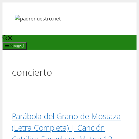
Saltar
al
contenido
Menú
concierto
Parábola del Grano de Mostaza
(Letra Completa) | Canción
Católica Basada en Mateo 13