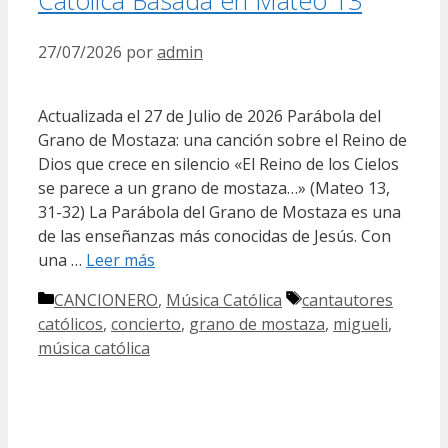
27/07/2026
por
admin
Actualizada el 27 de Julio de 2026 Parábola del
Grano de Mostaza: una canción sobre el Reino de
Dios que crece en silencio «El Reino de los Cielos
se parece a un grano de mostaza…» (Mateo 13,
31-32) La Parábola del Grano de Mostaza es una
de las enseñanzas más conocidas de Jesús. Con
una …
Leer más
Categorías
Etiquetas
CANCIONERO
,
Música Católica
cantautores
católicos
,
concierto
,
grano de mostaza
,
migueli
,
música católica