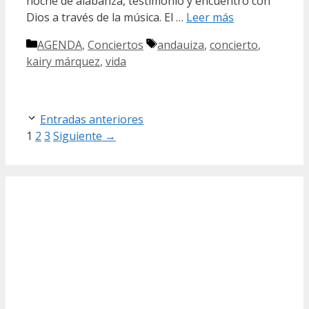
noche de alabanza, testimonio y encuentro con
Dios a través de la música. El …
Leer más
Categorías
Etiquetas
AGENDA
,
Conciertos
andauiza
,
concierto
,
kairy márquez
,
vida
Entradas anteriores
Página
Página
Página
1
2
3
Siguiente
→