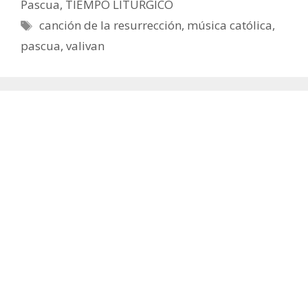
Pascua
,
TIEMPO LITÚRGICO
Etiquetas
canción de la resurrección
,
música católica
,
pascua
,
valivan