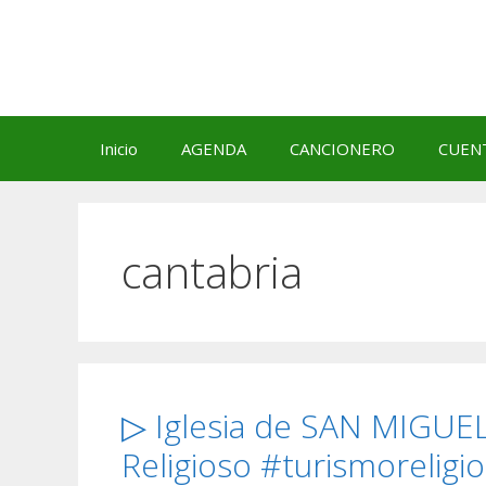
Saltar
al
contenido
Inicio
AGENDA
CANCIONERO
CUEN
cantabria
▷ Iglesia de SAN MIGUE
Religioso #turismoreligi