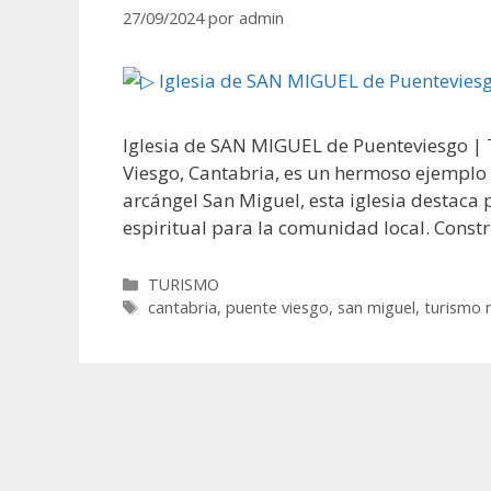
27/09/2024
por
admin
Iglesia de SAN MIGUEL de Puenteviesgo | 
Viesgo, Cantabria, es un hermoso ejemplo d
arcángel San Miguel, esta iglesia destaca 
espiritual para la comunidad local. Const
Categorías
TURISMO
Etiquetas
cantabria
,
puente viesgo
,
san miguel
,
turismo r