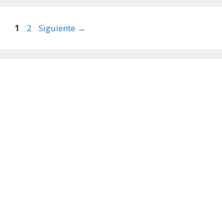
Página
Página
1
2
Siguiente
→