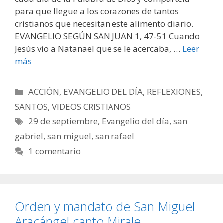
para que llegue a los corazones de tantos
cristianos que necesitan este alimento diario.
EVANGELIO SEGÚN SAN JUAN 1, 47-51 Cuando
Jesús vio a Natanael que se le acercaba, …
Leer
más
Categorías
ACCIÓN
,
EVANGELIO DEL DÍA
,
REFLEXIONES
,
SANTOS
,
VIDEOS CRISTIANOS
Etiquetas
29 de septiembre
,
Evangelio del día
,
san
gabriel
,
san miguel
,
san rafael
1 comentario
Orden y mandato de San Miguel
Aracángel canto Mirale