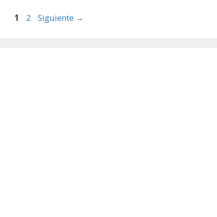
Página
Página
1
2
Siguiente
→