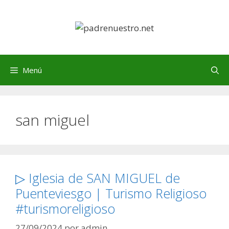
Saltar
al
contenido
Menú
san miguel
▷ Iglesia de SAN MIGUEL de
Puenteviesgo | Turismo Religioso
#turismoreligioso
27/09/2024
por
admin