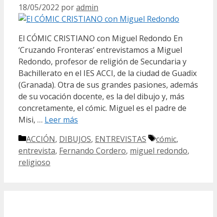
18/05/2022
por
admin
El CÓMIC CRISTIANO con Miguel Redondo En
‘Cruzando Fronteras’ entrevistamos a Miguel
Redondo, profesor de religión de Secundaria y
Bachillerato en el IES ACCI, de la ciudad de Guadix
(Granada). Otra de sus grandes pasiones, además
de su vocación docente, es la del dibujo y, más
concretamente, el cómic. Miguel es el padre de
Misi, …
Leer más
Categorías
Etiquetas
ACCIÓN
,
DIBUJOS
,
ENTREVISTAS
cómic
,
entrevista
,
Fernando Cordero
,
miguel redondo
,
religioso