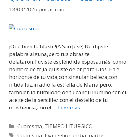
18/03/2026
por
admin
¡Qué bien hablaste!(A San José) No dijiste
palabra alguna,pero tus obras te
delataron.Tuviste espléndida esposa,más, como
hombre de fe,la quisiste dejar para Dios. En el
horizonte de tu vida,con singular belleza,con
nítida luz,irradió la estrella de María;pero,
también la humildad de tu candil,iluminó con el
aceite de la sencillez,con el destello de tu
obediencia,con el …
Leer más
Categorías
Cuaresma
,
TIEMPO LITÚRGICO
Etiquetas
Cuaresma
,
Evangelio del día
,
padre