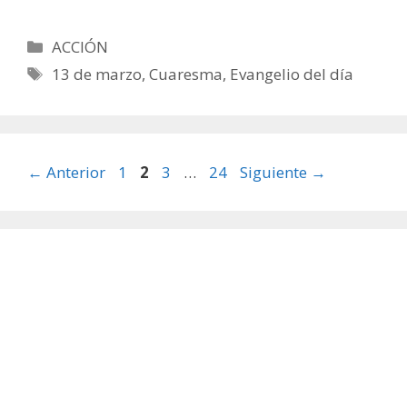
Categorías
ACCIÓN
Etiquetas
13 de marzo
,
Cuaresma
,
Evangelio del día
Página
Página
Página
Página
←
Anterior
1
2
3
…
24
Siguiente
→