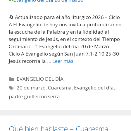
🔄 Actualizado para el año litúrgico 2026 – Ciclo
A El Evangelio de hoy nos invita a profundizar en
la escucha de la Palabra y en la fidelidad al
seguimiento de Jesús, en el contexto del Tiempo
Ordinario. ✝️ Evangelio del día 20 de Marzo –
Ciclo A Evangelio según San Juan 7,1-2.10.25-30
Jesús recorría la …
Leer más
Categorías
EVANGELIO DEL DÍA
Etiquetas
20 de marzo
,
Cuaresma
,
Evangelio del día
,
padre guillermo serra
Qué bien hablaste – Cuaresma