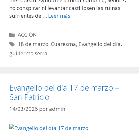
me rodean. Ayúdame a mirar como Tú, Señor.A
no conspirar ni levantar castillosen las ruinas
sufrientes de …
Leer más
Categorías
ACCIÓN
Etiquetas
18 de marzo
,
Cuaresma
,
Evangelio del día
,
guillermo serra
Evangelio del día 17 de marzo –
San Patricio
14/03/2026
por
admin