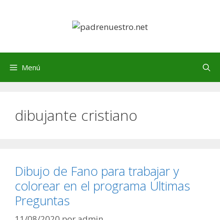
Saltar
al
contenido
Menú
dibujante cristiano
Dibujo de Fano para trabajar y
colorear en el programa Últimas
Preguntas
11/08/2020
por
admin