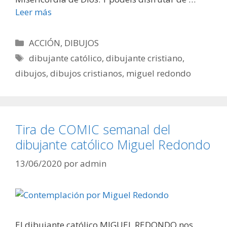
Leer más
Categorías
ACCIÓN
,
DIBUJOS
Etiquetas
dibujante católico
,
dibujante cristiano
,
dibujos
,
dibujos cristianos
,
miguel redondo
Tira de COMIC semanal del
dibujante católico Miguel Redondo
13/06/2020
por
admin
El dibujante católico MIGUEL REDONDO nos