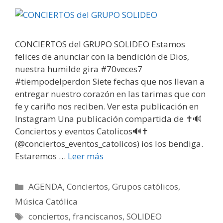
CONCIERTOS del GRUPO SOLIDEO Estamos
felices de anunciar con la bendición de Dios,
nuestra humilde gira #70veces7
#tiempodelperdon Siete fechas que nos llevan a
entregar nuestro corazón en las tarimas que con
fe y cariño nos reciben. Ver esta publicación en
Instagram Una publicación compartida de ✝️🔊
Conciertos y eventos Catolicos🔊✝️
(@conciertos_eventos_catolicos) ios los bendiga.
Estaremos …
Leer más
Categorías
AGENDA
,
Conciertos
,
Grupos católicos
,
Música Católica
Etiquetas
conciertos
,
franciscanos
,
SOLIDEO