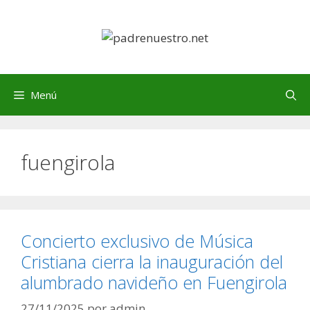
Saltar
al
contenido
Menú
fuengirola
Concierto exclusivo de Música
Cristiana cierra la inauguración del
alumbrado navideño en Fuengirola
27/11/2025
por
admin