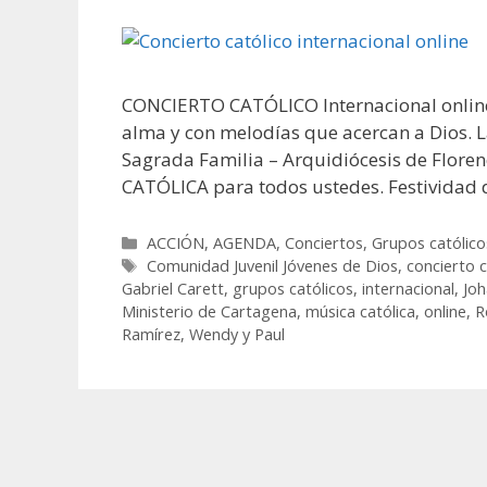
CONCIERTO CATÓLICO Internacional online 
alma y con melodías que acercan a Dios. L
Sagrada Familia – Arquidiócesis de Flo
CATÓLICA para todos ustedes. Festividad 
Categorías
ACCIÓN
,
AGENDA
,
Conciertos
,
Grupos católico
Etiquetas
Comunidad Juvenil Jóvenes de Dios
,
concierto c
Gabriel Carett
,
grupos católicos
,
internacional
,
Joh
Ministerio de Cartagena
,
música católica
,
online
,
R
Ramírez
,
Wendy y Paul