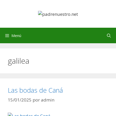
Saltar
al
contenido
Menú
galilea
Las bodas de Caná
15/01/2025
por
admin