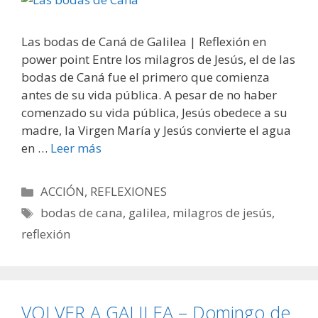
Las bodas de Caná de Galilea | Reflexión en
power point Entre los milagros de Jesús, el de las
bodas de Caná fue el primero que comienza
antes de su vida pública. A pesar de no haber
comenzado su vida pública, Jesús obedece a su
madre, la Virgen María y Jesús convierte el agua
en …
Leer más
Categorías
ACCIÓN
,
REFLEXIONES
Etiquetas
bodas de cana
,
galilea
,
milagros de jesús
,
reflexión
VOLVER A GALILEA – Domingo de