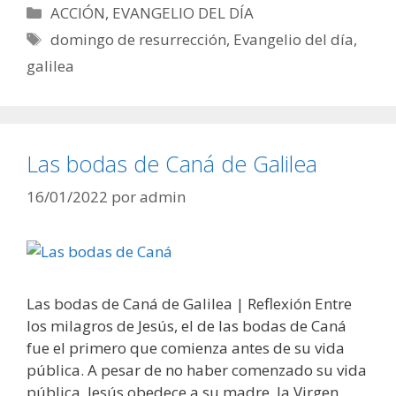
Categorías
ACCIÓN
,
EVANGELIO DEL DÍA
Etiquetas
domingo de resurrección
,
Evangelio del día
,
galilea
Las bodas de Caná de Galilea
16/01/2022
por
admin
Las bodas de Caná de Galilea | Reflexión Entre
los milagros de Jesús, el de las bodas de Caná
fue el primero que comienza antes de su vida
pública. A pesar de no haber comenzado su vida
pública, Jesús obedece a su madre, la Virgen