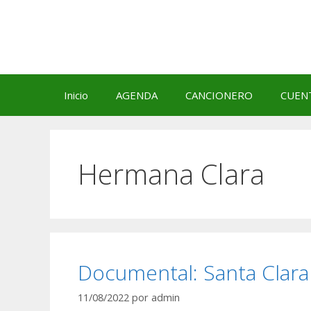
Saltar
al
contenido
Inicio
AGENDA
CANCIONERO
CUEN
Hermana Clara
Documental: Santa Clara
11/08/2022
por
admin