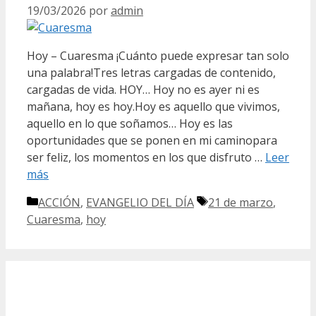
19/03/2026
por
admin
Hoy – Cuaresma ¡Cuánto puede expresar tan solo
una palabra!Tres letras cargadas de contenido,
cargadas de vida. HOY… Hoy no es ayer ni es
mañana, hoy es hoy.Hoy es aquello que vivimos,
aquello en lo que soñamos… Hoy es las
oportunidades que se ponen en mi caminopara
ser feliz, los momentos en los que disfruto …
Leer
más
Categorías
Etiquetas
ACCIÓN
,
EVANGELIO DEL DÍA
21 de marzo
,
Cuaresma
,
hoy