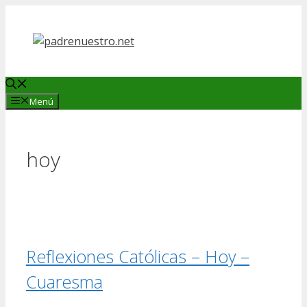
Saltar
al
contenido
Menú
hoy
Reflexiones Católicas – Hoy –
Cuaresma