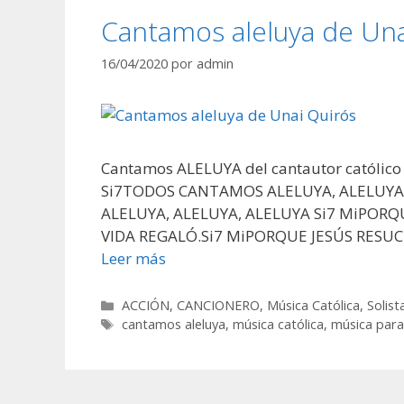
Cantamos aleluya de Una
16/04/2020
por
admin
Cantamos ALELUYA del cantautor católico 
Si7TODOS CANTAMOS ALELUYA, ALELUYA,
ALELUYA, ALELUYA, ALELUYA Si7 MiPORQU
VIDA REGALÓ.Si7 MiPORQUE JESÚS RESUC
Leer más
Categorías
ACCIÓN
,
CANCIONERO
,
Música Católica
,
Solist
Etiquetas
cantamos aleluya
,
música católica
,
música para