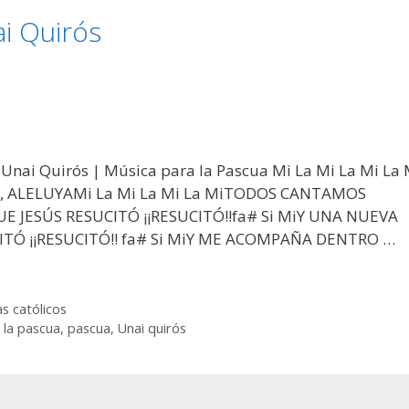
i Quirós
Unai Quirós | Música para la Pascua Mi La Mi La Mi La 
 ALELUYAMi La Mi La Mi La MiTODOS CANTAMOS
E JESÚS RESUCITÓ ¡¡RESUCITÓ!!fa# Si MiY UNA NUEVA
ITÓ ¡¡RESUCITÓ!! fa# Si MiY ME ACOMPAÑA DENTRO …
as católicos
 la pascua
,
pascua
,
Unai quirós