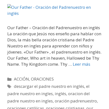
Our Father – Oración del Padrenuestro en inglés
La oración que Jesús nos enseño para hablar con
Dios, la más bella oración cristiana del Padre
Nuestro en ingles para aprender con niños y
jóvenes. «Our Father» , el padrenuestro en inglés.
Our Father, Who art in heaven, Hallowed be Thy
Name. Thy Kingdom come. Thy …
Leer más
Categorías
ACCIÓN
,
ORACIONES
Etiquetas
descargar el padre nuestro en inglés
,
el
padre nuestro en ingles
,
inglés
,
oracion del
padre nuestro en ingles
,
oración padrenuestro
,
oraciones católicas
,
oraciones cristianas
,
our