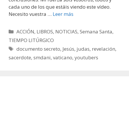
cada uno de los que estáis viendo este vídeo.
Necesito vuestra …
Leer más
Categorías
ACCIÓN
,
LIBROS
,
NOTICIAS
,
Semana Santa
,
TIEMPO LITÚRGICO
Etiquetas
documento secreto
,
Jesús
,
judas
,
revelación
,
sacerdote
,
smdani
,
vaticano
,
youtubers