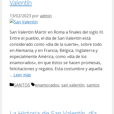
Valentín
13/02/2023
por
admin
San Valentín Mártir en Roma a finales del siglo III.
Entre el pueblo, el día de San Valentín está
considerado como «día de la suerte», sobre todo
en Alemania; y en Francia, Bélgica, Inglaterra y
especialmente América, como «día de los
enamorados», en que éstos se hacen promesas,
felicitaciones y regalos. Esta costumbre y aquella
…
Leer más
Categorías
Etiquetas
SANTOS
enamorados
,
san valentín
,
santos
La Historia de San Valentín, día