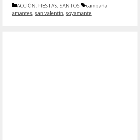
Categorías
Etiquetas
ACCIÓN
,
FIESTAS
,
SANTOS
campaña
amantes
,
san valentín
,
soyamante