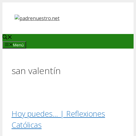
Saltar
al
contenido
Menú
san valentín
Hoy puedes… | Reflexiones
Católicas