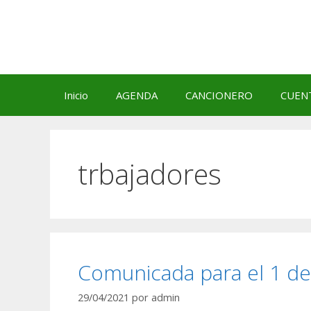
Saltar
al
contenido
Inicio
AGENDA
CANCIONERO
CUEN
trbajadores
Comunicada para el 1 d
29/04/2021
por
admin