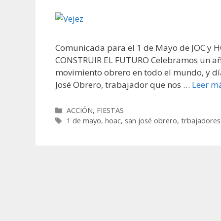
Comunicada para el 1 de Mayo de JOC y
CONSTRUIR EL FUTURO Celebramos un año má
movimiento obrero en todo el mundo, y día
José Obrero, trabajador que nos …
Leer m
Categorías
ACCIÓN
,
FIESTAS
Etiquetas
1 de mayo
,
hoac
,
san josé obrero
,
trbajadores