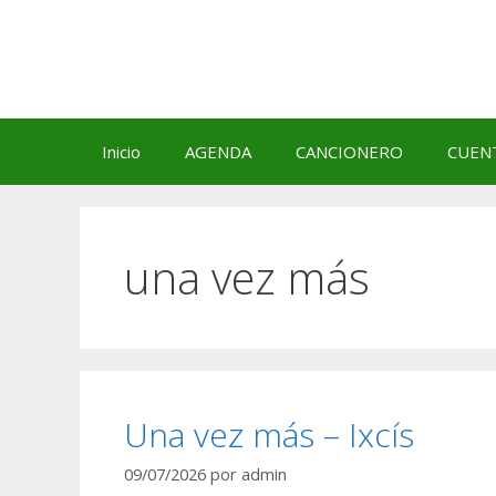
Saltar
al
contenido
Inicio
AGENDA
CANCIONERO
CUEN
una vez más
Una vez más – Ixcís
09/07/2026
por
admin