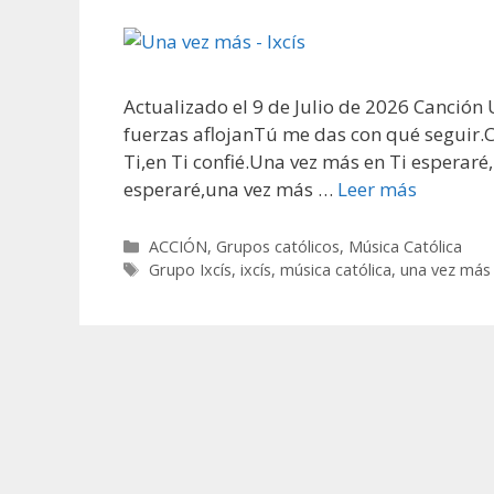
Actualizado el 9 de Julio de 2026 Canción
fuerzas aflojanTú me das con qué seguir.
Ti,en Ti confié.Una vez más en Ti esperar
esperaré,una vez más …
Leer más
Categorías
ACCIÓN
,
Grupos católicos
,
Música Católica
Etiquetas
Grupo Ixcís
,
ixcís
,
música católica
,
una vez más