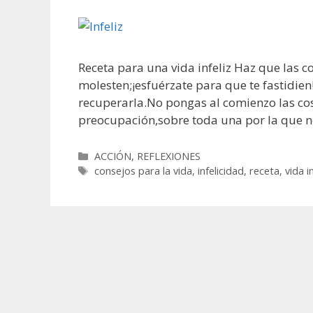
Receta para una vida infeliz Haz que las 
molesten;¡esfuérzate para que te fastidien!
recuperarla.No pongas al comienzo las co
preocupación,sobre toda una por la que 
Categorías
ACCIÓN
,
REFLEXIONES
Etiquetas
consejos para la vida
,
infelicidad
,
receta
,
vida in