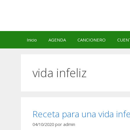
Saltar
al
contenido
Inicio
AGENDA
CANCIONERO
CUEN
vida infeliz
Receta para una vida infe
04/10/2020
por
admin