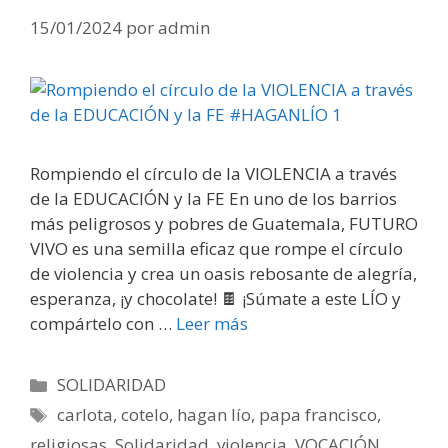
15/01/2024
por
admin
Rompiendo el círculo de la VIOLENCIA a través
de la EDUCACIÓN y la FE En uno de los barrios
más peligrosos y pobres de Guatemala, FUTURO
VIVO es una semilla eficaz que rompe el círculo
de violencia y crea un oasis rebosante de alegría,
esperanza, ¡y chocolate! 🍫 ¡Súmate a este LÍO y
compártelo con …
Leer más
Categorías
SOLIDARIDAD
Etiquetas
carlota
,
cotelo
,
hagan lío
,
papa francisco
,
religiosas
,
Solidaridad
,
violencia
,
VOCACIÓN