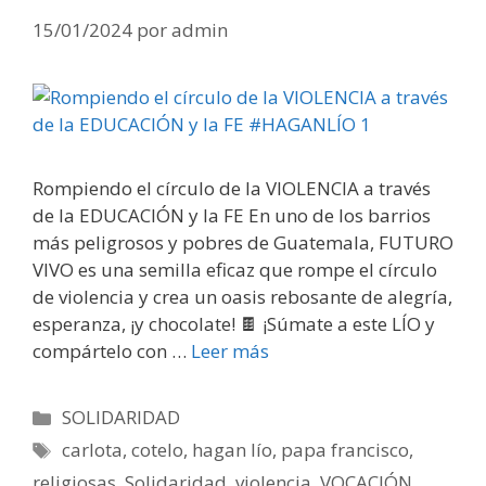
15/01/2024
por
admin
Rompiendo el círculo de la VIOLENCIA a través
de la EDUCACIÓN y la FE En uno de los barrios
más peligrosos y pobres de Guatemala, FUTURO
VIVO es una semilla eficaz que rompe el círculo
de violencia y crea un oasis rebosante de alegría,
esperanza, ¡y chocolate! 🍫 ¡Súmate a este LÍO y
compártelo con …
Leer más
Categorías
SOLIDARIDAD
Etiquetas
carlota
,
cotelo
,
hagan lío
,
papa francisco
,
religiosas
,
Solidaridad
,
violencia
,
VOCACIÓN