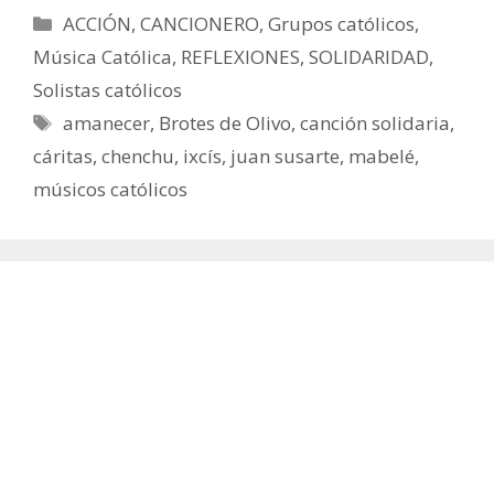
Categorías
ACCIÓN
,
CANCIONERO
,
Grupos católicos
,
Música Católica
,
REFLEXIONES
,
SOLIDARIDAD
,
Solistas católicos
Etiquetas
amanecer
,
Brotes de Olivo
,
canción solidaria
,
cáritas
,
chenchu
,
ixcís
,
juan susarte
,
mabelé
,
músicos católicos