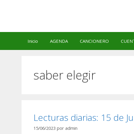
Saltar
al
contenido
Inicio
AGENDA
CANCIONERO
CUEN
saber elegir
Lecturas diarias: 15 de J
15/06/2023
por
admin