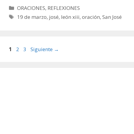
Categorías
ORACIONES
,
REFLEXIONES
Etiquetas
19 de marzo
,
josé
,
león xiii
,
oración
,
San José
Página
Página
Página
1
2
3
Siguiente
→