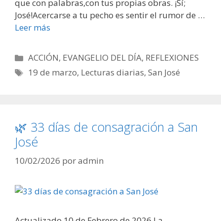
que con palabras,con tus propias obras. ¡Sí;
José!Acercarse a tu pecho es sentir el rumor de …
Leer más
Categorías
ACCIÓN
,
EVANGELIO DEL DÍA
,
REFLEXIONES
Etiquetas
19 de marzo
,
Lecturas diarias
,
San José
🌿 33 días de consagración a San
José
10/02/2026
por
admin
Actualizado 10 de Febrero de 2026 La