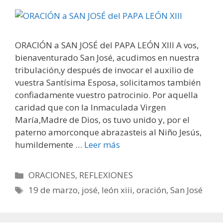
ORACIÓN a SAN JOSÉ del PAPA LEÓN XIII A vos,
bienaventurado San José, acudimos en nuestra
tribulación,y después de invocar el auxilio de
vuestra Santísima Esposa, solicitamos también
confiadamente vuestro patrocinio. Por aquella
caridad que con la Inmaculada Virgen
María,Madre de Dios, os tuvo unido y, por el
paterno amorconque abrazasteis al Niño Jesús,
humildemente …
Leer más
Categorías
ORACIONES
,
REFLEXIONES
Etiquetas
19 de marzo
,
josé
,
león xiii
,
oración
,
San José