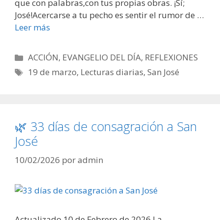
que con palabras,con tus propias obras. ¡Sí;
José!Acercarse a tu pecho es sentir el rumor de …
Leer más
Categorías
ACCIÓN
,
EVANGELIO DEL DÍA
,
REFLEXIONES
Etiquetas
19 de marzo
,
Lecturas diarias
,
San José
🌿 33 días de consagración a San
José
10/02/2026
por
admin
Actualizado 10 de Febrero de 2026 La