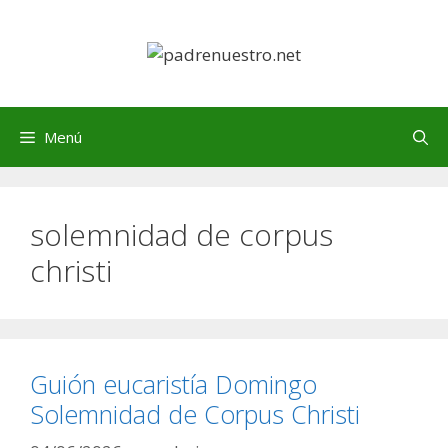
Saltar
al
contenido
Menú
solemnidad de corpus
christi
Guión eucaristía Domingo
Solemnidad de Corpus Christi