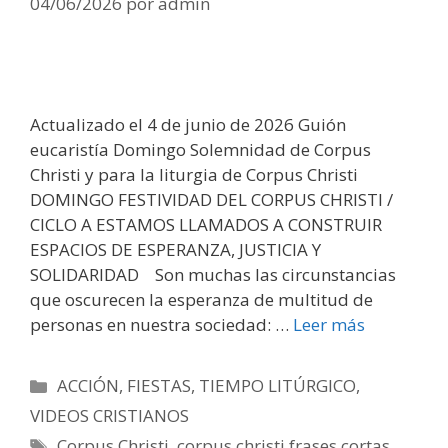
04/06/2026
por
admin
Actualizado el 4 de junio de 2026 Guión
eucaristía Domingo Solemnidad de Corpus
Christi y para la liturgia de Corpus Christi
DOMINGO FESTIVIDAD DEL CORPUS CHRISTI /
CICLO A ESTAMOS LLAMADOS A CONSTRUIR
ESPACIOS DE ESPERANZA, JUSTICIA Y
SOLIDARIDAD Son muchas las circunstancias
que oscurecen la esperanza de multitud de
personas en nuestra sociedad: …
Leer más
Categorías
ACCIÓN
,
FIESTAS
,
TIEMPO LITÚRGICO
,
VIDEOS CRISTIANOS
Etiquetas
Corpus Christi
,
corpus christi frases cortas
,